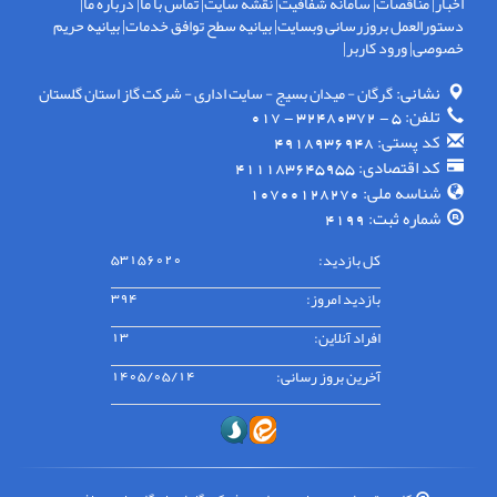
اخبار
|
مناقصات
|
سامانه شفافیت
|
نقشه سایت
|
تماس با ما
|
درباره ما
|
دستورالعمل بروزرسانی وبسایت
|
بیانیه سطح توافق خدمات
|
بیانیه حریم
خصوصی
|
ورود کاربر
|
نشانی:
گرگان - ميدان بسيج - سايت اداری - شركت گاز استان گلستان
تلفن:
5 - 32480372 - 017
کد پستی:
4918936948
کد اقتصادی:
411183645955
شناسه ملی:
10700128270
شماره ثبت:
4199
کل بازدید:
53156020
بازدید امروز:
394
افراد آنلاین:
13
آخرین بروز رسانی:
1405/05/14