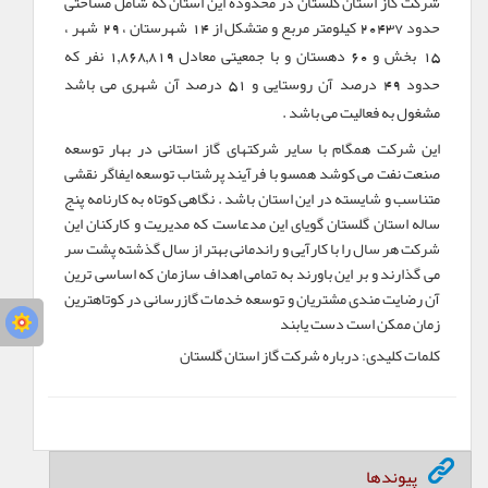
شركت گاز استان گلستان در محدوده این استان كه شامل مساحتی
حدود
كیلومتر مربع و متشكل از
شهرستان ،
شهر ،
29
14
20437
بخش و
دهستان و با جمعیتی معادل
نفر كه
1,868,819
60
15
حدود
درصد آن روستایی و
درصد آن شهری می باشد
51
49
مشغول به فعالیت می باشد .
این شركت همگام با سایر شركتهای گاز استانی در بهار توسعه
صنعت نفت می كوشد همسو با فرآیند پرشتاب توسعه ایفاگر نقشی
متناسب و شایسته در این استان باشد . نگاهی كوتاه به كارنامه پنج
ساله استان گلستان گویای این مدعاست كه مدیریت و كاركنان این
شركت هر سال را با كارآیی و راندمانی بهتر از سال گذشته پشت سر
می گذارند و بر این باورند به تمامی اهداف سازمان كه اساسی ترین
آن رضایت مندی مشتریان و توسعه خدمات گازرسانی در كوتاهترین
زمان ممكن است دست یابند
کلمات کلیدی:
درباره شرکت گاز استان گلستان
پیوندها