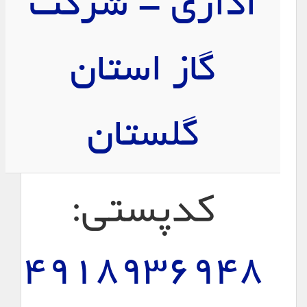
اداری - شركت
گاز استان
گلستان
کدپستی:
4918936948