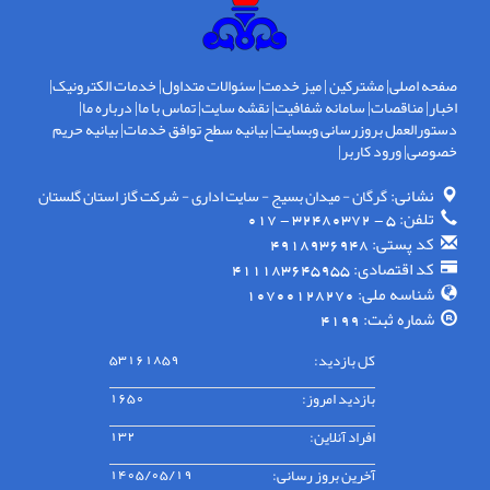
صفحه اصلی
|
مشترکین
|
میز خدمت
|
سئوالات متداول
|
خدمات الکترونیک
|
اخبار
|
مناقصات
|
سامانه شفافیت
|
نقشه سایت
|
تماس با ما
|
درباره ما
|
دستورالعمل بروزرسانی وبسایت
|
بیانیه سطح توافق خدمات
|
بیانیه حریم
خصوصی
|
ورود کاربر
|
نشانی:
گرگان - ميدان بسيج - سايت اداری - شركت گاز استان گلستان
تلفن:
5 - 32480372 - 017
کد پستی:
4918936948
کد اقتصادی:
411183645955
شناسه ملی:
10700128270
شماره ثبت:
4199
کل بازدید:
53161859
بازدید امروز:
1650
افراد آنلاین:
132
آخرین بروز رسانی:
1405/05/19