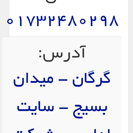
01732480298
آدرس:
گرگان - ميدان
بسيج - سايت