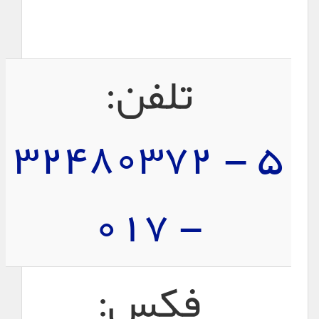
تلفن:
5 - 32480372
- 017
فکس: