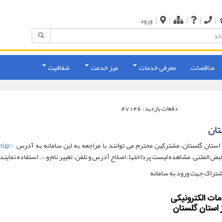
|
|
|
|
|
ورود
مناقصات
معرفی خدمات
میز خدمت
شفافیت
دفعات بازدید:
47146
تان
 استان گلستان، مشترکین محترم می توانند با مراجعه به این سامانه به آدرس
.nigc-
ض المثنی، مشاهده لیست پرداختها، اصلاح آدرس و تلفن، تغییر نام و ... استفاده نمایند.
شتراک جهت ورود به سامانه