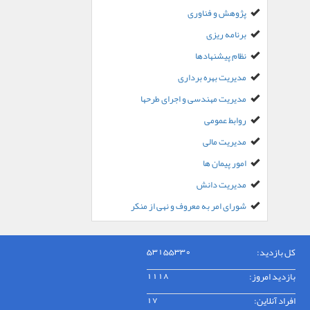
پژوهش و فناوری
برنامه ریزی
نظام پیشنهادها
مدیریت بهره برداری
مدیریت مهندسی و اجرای طرحها
روابط عمومی
مدیریت مالی
امور پیمان ها
مدیریت دانش
شورای امر به معروف و نهی از منکر
کل بازدید:
53155330
بازدید امروز:
1118
افراد آنلاین:
17