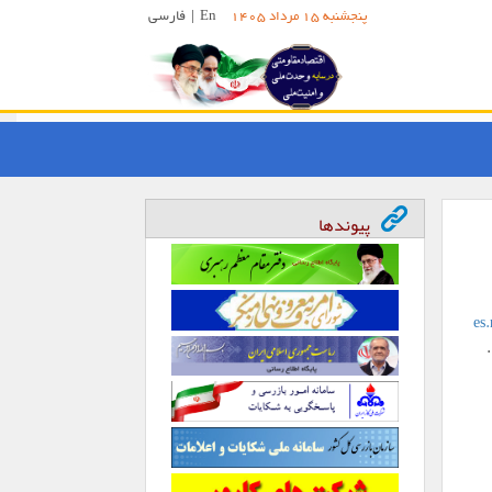
En
|
فارسی
پنجشنبه 15 مرداد 1405
پیوندها
es