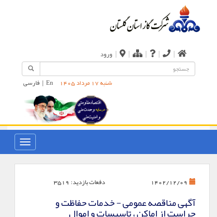
|
|
|
|
|
ورود
En
|
فارسی
شنبه 17 مرداد 1405
دفعات بازدید:
3519
1402/12/09
آگهی مناقصه عمومی - خدمات حفاظت و
حراست از اماکن ، تاسیسات و اموال