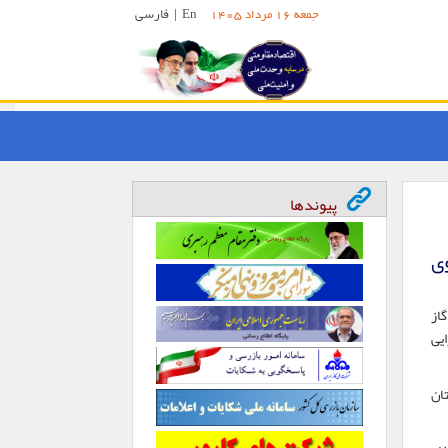
En
|
فارسی
جمعه 16 مرداد 1405
پیوندها
وی
از
یی
ان