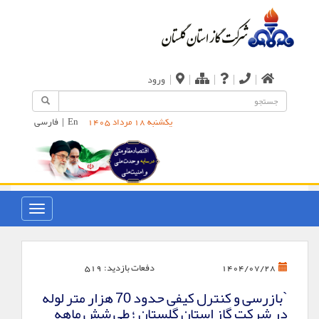
|
|
|
|
|
ورود
En
|
فارسی
یکشنبه 18 مرداد 1405
دفعات بازدید:
519
1404/07/28
`بازرسی و کنترل کیفی حدود 70 هزار متر لوله
در شرکت گاز استان گلستان ؛ طی شش ماهه