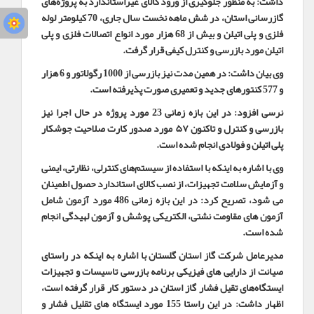
داشت: به منظور جلوگیری از ورود کالای غیراستاندارد به پروژه‌های
گازرسانی استان، در شش ماهه نخست سال جاری، 70 کیلومتر لوله
فلزی و پلی اتیلن و بیش از 68 هزار مورد انواع اتصالات فلزی و پلی
اتیلن مورد بازرسی و کنترل کیفی قرار گرفت
.
وی بیان داشت: در همین مدت نیز بازرسی از 1000 رگولاتور و 6 هزار
و 577 کنتورهای جدید و تعمیری صورت پذیرفته است
.
نرسی افزود: در این بازه زمانی 23 مورد پروژه در حال اجرا نیز
بازرسی و کنترل و تاکنون ۵۷ مورد صدور کارت صلاحیت جوشکار
پلی اتیلن و فولادی انجام شده است
.
وی با اشاره به اینکه با استفاده از سیستم‌های کنترلی، نظارتی، ایمنی
و آزمایش سلامت تجهیزات، از نصب کالای استاندارد حصول اطمینان
می شود، تصریح کرد: در این بازه زمانی 486 مورد آزمون شامل
آزمون های مقاومت نشتی، الکتریکی پوشش و آزمون لهیدگی انجام
شده است
.
مدیرعامل شرکت گاز استان گلستان با اشاره به اینکه در راستای
صیانت از دارایی های فیزیکی برنامه بازرسی تاسیسات و تجهیزات
ایستگاه‌های تقیل فشار گاز استان در دستور کار قرار گرفته است،
اظهار داشت: در این راستا 155 مورد ایستگاه های تقلیل فشار و