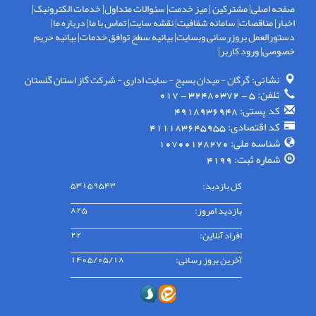
صفحه اصلی
|
مشترکین
|
میز خدمت
|
سئوالات متداول
|
خدمات الکترونیک
|
اخبار
|
مناقصات
|
سامانه شفافیت
|
نقشه سایت
|
تماس با ما
|
درباره ما
|
دستورالعمل بروزرسانی وبسایت
|
بیانیه سطح توافق خدمات
|
بیانیه حریم
خصوصی
|
ورود کاربر
|
نشانی:
گرگان - ميدان بسيج - سايت اداری - شركت گاز استان گلستان
تلفن:
5 - 32480372 - 017
کد پستی:
4918936948
کد اقتصادی:
411183645955
شناسه ملی:
10700128270
شماره ثبت:
4199
کل بازدید:
53159543
بازدید امروز:
825
افراد آنلاین:
22
آخرین بروز رسانی:
1405/05/18